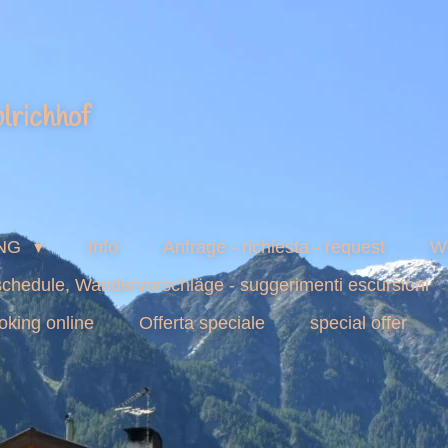
lrichhof
NG
Info
Anfrage - richiesta - request
W
 schedule, Wandervorschläge - suggerimenti escursioni
oking online
Offerta speciale
special offer