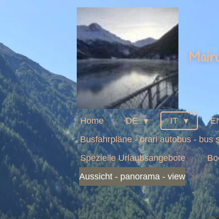
Zum
Hauptinhalt
springen
Mairu
Home
DE
IT
E
Busfahrpläne - orari autobus - bus
Spezielle Urlaubsangebote
Bo
Aussicht - panorama - view